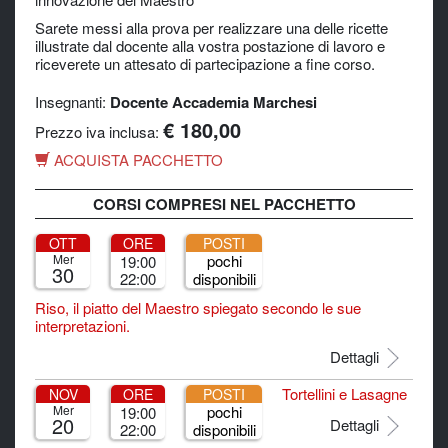
Sarete messi alla prova per realizzare una delle ricette
illustrate dal docente alla vostra postazione di lavoro e
riceverete un attesato di partecipazione a fine corso.
Insegnanti:
Docente Accademia Marchesi
€ 180,00
Prezzo iva inclusa:
ACQUISTA PACCHETTO
CORSI COMPRESI NEL PACCHETTO
OTT
ORE
POSTI
Mer
pochi
19:00
30
22:00
disponibili
Riso, il piatto del Maestro spiegato secondo le sue
interpretazioni.
Dettagli
Tortellini e Lasagne
NOV
ORE
POSTI
Mer
pochi
19:00
20
Dettagli
22:00
disponibili