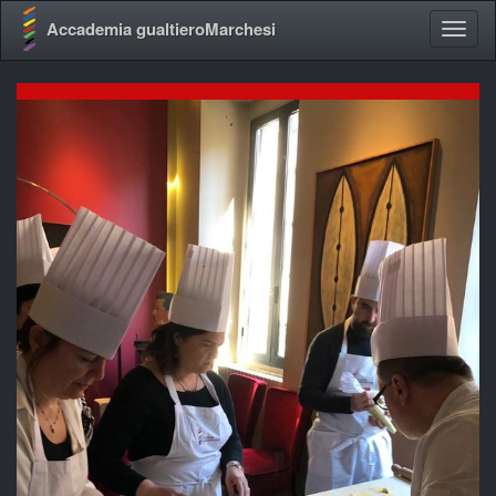
Accademia gualtieroMarchesi