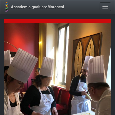
Accademia gualtieroMarchesi