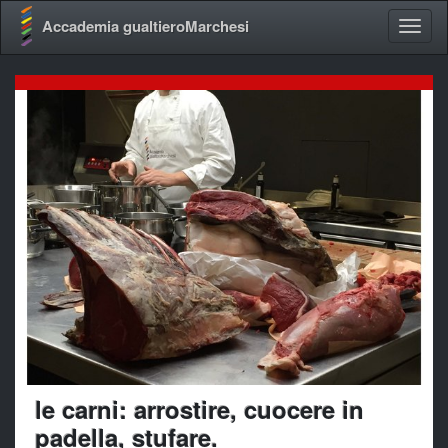
Accademia gualtieroMarchesi
le carni: arrostire, cuocere in
padella, stufare.