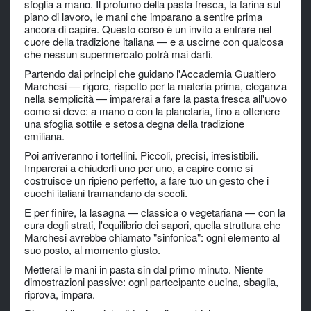
sfoglia a mano. Il profumo della pasta fresca, la farina sul
piano di lavoro, le mani che imparano a sentire prima
ancora di capire. Questo corso è un invito a entrare nel
cuore della tradizione italiana — e a uscirne con qualcosa
che nessun supermercato potrà mai darti.
Partendo dai principi che guidano l'Accademia Gualtiero
Marchesi — rigore, rispetto per la materia prima, eleganza
nella semplicità — imparerai a fare la pasta fresca all'uovo
come si deve: a mano o con la planetaria, fino a ottenere
una sfoglia sottile e setosa degna della tradizione
emiliana.
Poi arriveranno i tortellini. Piccoli, precisi, irresistibili.
Imparerai a chiuderli uno per uno, a capire come si
costruisce un ripieno perfetto, a fare tuo un gesto che i
cuochi italiani tramandano da secoli.
E per finire, la lasagna — classica o vegetariana — con la
cura degli strati, l'equilibrio dei sapori, quella struttura che
Marchesi avrebbe chiamato "sinfonica": ogni elemento al
suo posto, al momento giusto.
Metterai le mani in pasta sin dal primo minuto. Niente
dimostrazioni passive: ogni partecipante cucina, sbaglia,
riprova, impara.