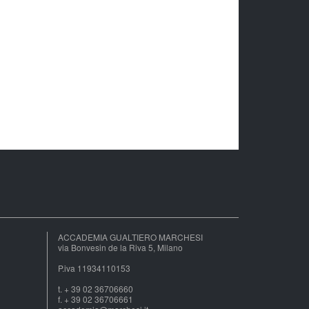
ACCADEMIA GUALTIERO MARCHESI
via Bonvesin de la Riva 5, Milano
P.iva 11934110153
t. + 39 02 36706660
f. + 39 02 36706661